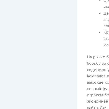
Ср
ин
Де
за
пр
Кр
ст
ма
На рынке б
борьба за 
лидирующую
Компания п
высокие к
полный фун
игрокам бе
экономнее 
сайта. Для