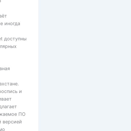
о
аёт
е иногда
et доступны
улярных
вная
т
ахстане.
роспись и
ивает
длагает
ужаемое ПО
й версией
мо