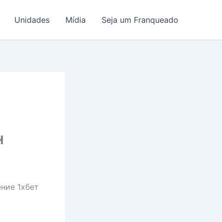
Unidades
Mídia
Seja um Franqueado
н
ние 1хбет