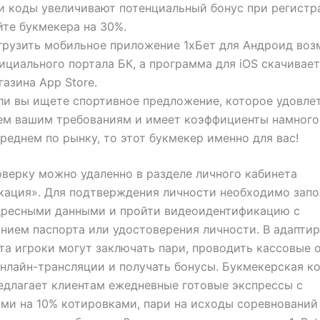
и коды увеличивают потенциальный бонус при регистр
йте букмекера на 30%.
грузить мобильное приложение 1хБет для Андроид воз
ициального портала БК, а программа для iOS скачивает
газина App Store.
ли вы ищете спортивное предложение, которое удовле
ем вашим требованиям и имеет коэффициенты намного
среднем по рынку, то этот букмекер именно для вас!
верку можно удаленно в разделе личного кабинета
кация». Для подтверждения личности необходимо запо
адресными данными и пройти видеоидентификацию с
нием паспорта или удостоверения личности. В адапти
та игроки могут заключать пари, проводить кассовые 
нлайн-трансляции и получать бонусы. Букмекерская к
едлагает клиентам ежедневные готовые экспрессы с
и на 10% котировками, пари на исходы соревнований