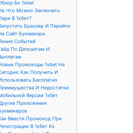
Обзор Бк 1xbet
На Что Можно Заключить
Пари В 1хбет?
Запустить Браузер И Перейти
На Сайт Букмекера
Линия Событий
Гайд По Депозитам И
Выплатам
Новые Промокоды 1xbet На
Сегодня: Как Получить И
Использовать Бесплатно
Преимущества И Недостатки
Мобильной Версии 1xбет
Другие Приложения
Букмекеров
Как Ввести Промокод При
Регистрации В 1хбет Кз