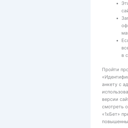
Эт
са
За
оф
ма
Ес
вс
в 
Пройти про
«Идентифи
анкету с 
использова
версии сай
смотреть о
«1хБет» пр
повышенным