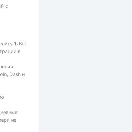
ий с
сайту 1xBet
страции в
лнения
oin, Dash и
по
дневные
пари на