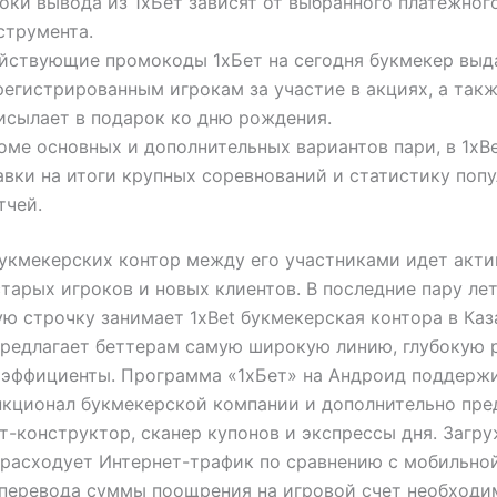
оки вывода из 1хБет зависят от выбранного платежног
струмента.
йствующие промокоды 1хБет на сегодня букмекер выд
регистрированным игрокам за участие в акциях, а такж
исылает в подарок ко дню рождения.
оме основных и дополнительных вариантов пари, в 1xB
авки на итоги крупных соревнований и статистику поп
тчей.
укмекерских контор между его участниками идет акти
старых игроков и новых клиентов. В последние пару ле
 строчку занимает 1xBet букмекерская контора в Каз
редлагает беттерам самую широкую линию, глубокую 
оэффициенты. Программа «1хБет» на Андроид поддерж
кционал букмекерской компании и дополнительно пре
т-конструктор, сканер купонов и экспрессы дня. Загр
расходует Интернет-трафик по сравнению с мобильно
 перевода суммы поощрения на игровой счет необходи