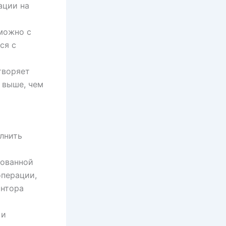
ации на
можно с
ся с
творяет
 выше, чем
лнить
рованной
операции,
онтора
 и