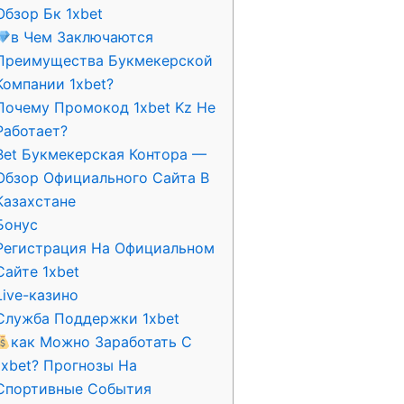
Обзор Бк 1xbet
в Чем Заключаются
Преимущества Букмекерской
Компании 1xbet?
Почему Промокод 1xbet Kz Не
Работает?
Bet Букмекерская Контора —
Обзор Официального Сайта В
Казахстане
Бонус
Регистрация На Официальном
Сайте 1xbet
Live-казино
Служба Поддержки 1xbet
как Можно Заработать С
1xbet? Прогнозы На
Спортивные События