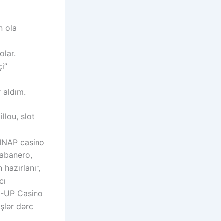
k
n ola
olar.
çi”
 aldım.
llou, slot
PINAP casino
Habanero,
hazırlanır,
cı
IN-UP Casino
işlər dərc