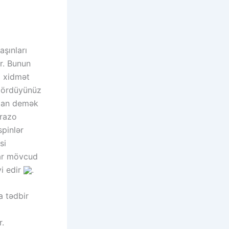
şınları
r. Bunun
i xidmət
 Gördüyünüz
ardan demək
erazo
spinlər
si
lar mövcud
yi edir
.
a tədbir
r.