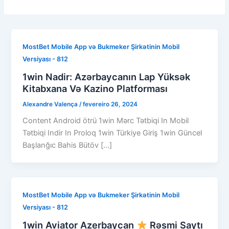
MostBet Mobile App və Bukmeker Şirkətinin Mobil
Versiyası - 812
1win Nadir: Azərbaycanın Lap Yüksək
Kitabxana Və Kazino Platforması
Alexandre Valença
/
fevereiro 26, 2024
Content Android ötrü 1win Mərc Tətbiqi In Mobil
Tətbiqi Indir In Proloq 1win Türkiye Giriş 1win Güncel
Başlanğıc Bahis Bütöv […]
MostBet Mobile App və Bukmeker Şirkətinin Mobil
Versiyası - 812
1win Aviator Azerbaycan
Rəsmi Saytı