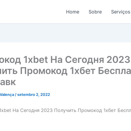
Home
Sobre
Serviços
код 1xbet На Сегодня 2023
ить Промокод 1хбет Беспл
авк
 Valença
/
setembro 2, 2022
xbet На Сегодня 2023 Получить Промокод 1хбет Бесп