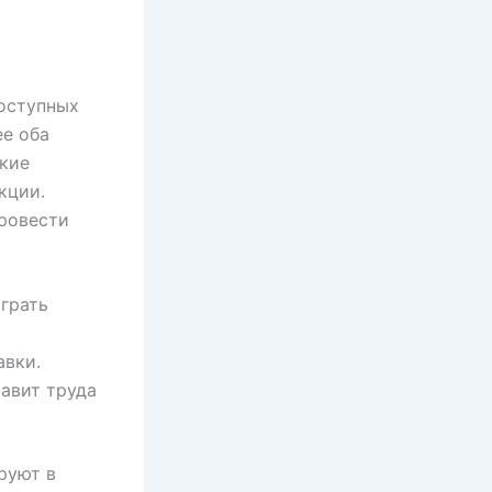
доступных
ее оба
кие
кции.
провести
грать
авки.
тавит труда
руют в