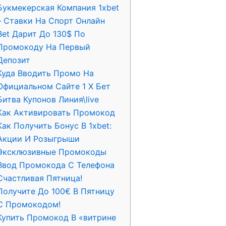
Букмекерская Компания 1xbet
– Ставки На Спорт Онлайн
Bet Дарит До 130$ По
Промокоду На Первый
Депозит
Куда Вводить Промо На
Официальном Сайте 1 Х Бет
Битва Купонов Линия\live
Как Активировать Промокод
Как Получить Бонус В 1xbet:
Акции И Розыгрыши
Эксклюзивные Промокоды
Ввод Промокода С Телефона
Счастливая Пятница!
Получите До 100€ В Пятницу
С Промокодом!
Купить Промокод В «витрине