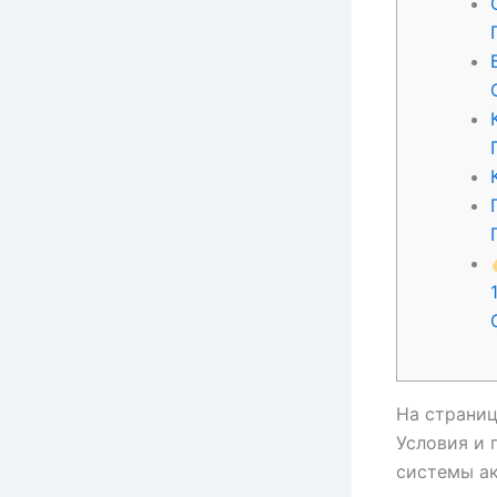
На страниц
Условия и 
системы ак