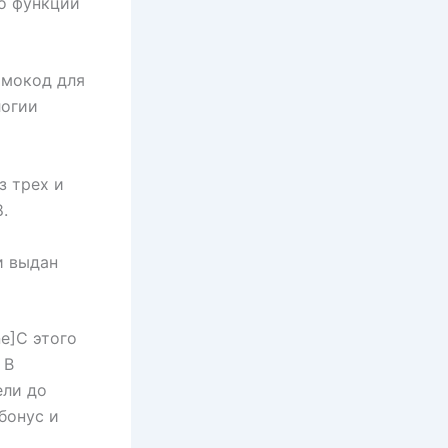
го функции
омокод для
логии
з трех и
.
и выдан
e]С этого
 В
ели до
бонус и