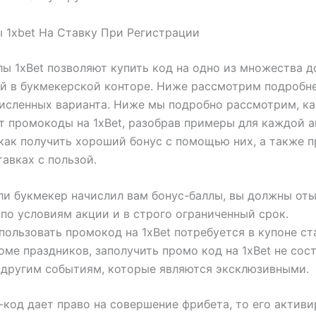
 1xbet На Ставку При Регистрации
ы 1xBet позволяют купить код на одно из множества 
й в букмекерской конторе. Ниже рассмотрим подробн
исленных варианта. Ниже мы подробно рассмотрим, ка
 промокоды на 1xBet, разобрав примеры для каждой а
как получить хороший бонус с помощью них, а также 
тавках с пользой.
ли букмекер начислил вам бонус-баллы, вы должны оты
 по условиям акции и в строго ограниченный срок.
пользовать промокод на 1xBet потребуется в купоне ст
оме праздников, заполучить промо код на 1xBet не сос
 другим событиям, которые являются эксклюзивными.
-код дает право на совершение фрибета, то его активи