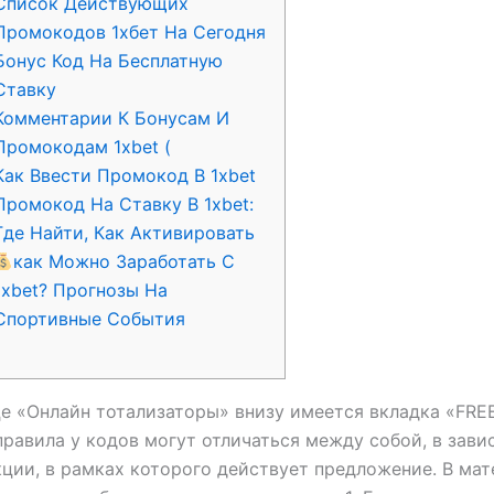
Список Действующих
Промокодов 1хбет На Сегодня
Бонус Код На Бесплатную
Ставку
Комментарии К Бонусам И
Промокодам 1xbet (
Как Ввести Промокод В 1xbet
Промокод На Ставку В 1xbet:
Где Найти, Как Активировать
как Можно Заработать С
1xbet? Прогнозы На
Спортивные События
е «Онлайн тотализаторы» внизу имеется вкладка «FRE
правила у кодов могут отличаться между собой, в зави
ции, в рамках которого действует предложение. В ма