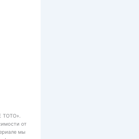
E TOTO».
симости от
териале мы