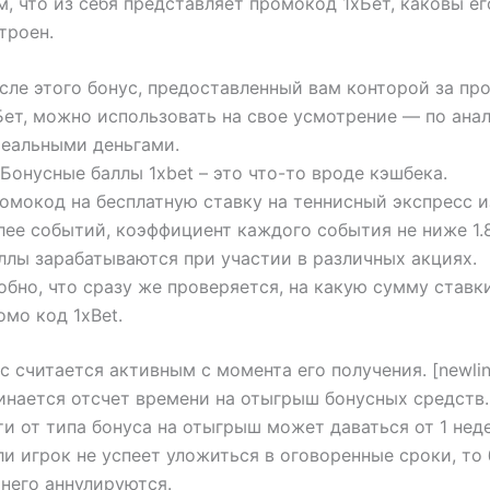
, что из себя представляет промокод 1хБет, каковы е
троен.
сле этого бонус, предоставленный вам конторой за пр
Бет, можно использовать на свое усмотрение — по ана
реальными деньгами.
Бонусные баллы 1xbet – это что-то вроде кэшбека.
омокод на бесплатную ставку на теннисный экспресс и
лее событий, коэффициент каждого события не ниже 1.8
ллы зарабатываются при участии в различных акциях.
обно, что сразу же проверяется, на какую сумму ставк
омо код 1xBet.
с считается активным с момента его получения. [newlin
инается отсчет времени на отыгрыш бонусных средств.
и от типа бонуса на отыгрыш может даваться от 1 нед
ли игрок не успеет уложиться в оговоренные сроки, то 
него аннулируются.