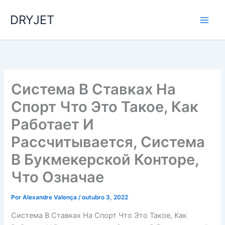
Ir
DRYJET
para
o
conteúdo
Система В Ставках На
Спорт Что Это Такое, Как
Работает И
Рассчитывается, Система
В Букмекерской Конторе,
Что Означае
Por
Alexandre Valença
/
outubro 3, 2022
Система В Ставках На Спорт Что Это Такое, Как