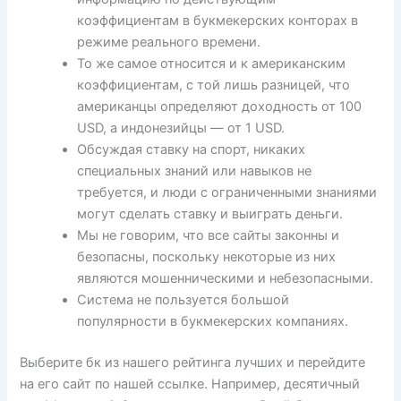
коэффициентам в букмекерских конторах в
режиме реального времени.
То же самое относится и к американским
коэффициентам, с той лишь разницей, что
американцы определяют доходность от 100
USD, а индонезийцы — от 1 USD.
Обсуждая ставку на спорт, никаких
специальных знаний или навыков не
требуется, и люди с ограниченными знаниями
могут сделать ставку и выиграть деньги.
Мы не говорим, что все сайты законны и
безопасны, поскольку некоторые из них
являются мошенническими и небезопасными.
Система не пользуется большой
популярности в букмекерских компаниях.
Выберите бк из нашего рейтинга лучших и перейдите
на его сайт по нашей ссылке. Например, десятичный