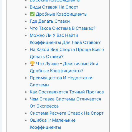
Высокие Коэффициенты
Виды Ставок На Спорт
Дробные Коэффициенты
Где Делать Ставки
Что Такое Система В Ставках?
Можно Ли У Вас Найти
Коэффициенты Для Лайв Ставок?
На Какой Вид Спорта Проще Всего
Делать Ставки?
Что Лучше – Десятичные Или
Дробные Коэффициенты?
Преимущества И Недостатки
Системы
Как Составляется Точный Прогноз
Чем Ставка Системы Отличается
От Экспресса
Система Расчета Ставок На Спорт
Ошибка 1: Маленькие
Коэффициенты