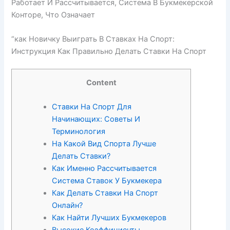
Работает И Рассчитывается, Система В Букмекерской
Конторе, Что Означает
“как Новичку Выиграть В Ставках На Спорт:
Инструкция Как Правильно Делать Ставки На Спорт
Content
Ставки На Спорт Для
Начинающих: Советы И
Терминология
На Какой Вид Спорта Лучше
Делать Ставки?
Как Именно Рассчитывается
Система Ставок У Букмекера
Как Делать Ставки На Спорт
Онлайн?
Как Найти Лучших Букмекеров