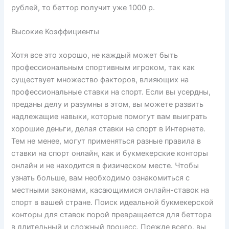
рублей, то беттор получит уже 1000 р.
Высокие Коэффициенты
Хотя все это хорошо, не каждый может быть
профессиональным спортивным игроком, так как
существует множество факторов, влияющих на
профессиональные ставки на спорт. Если вы усердны,
преданы делу и разумны в этом, вы можете развить
надлежащие навыки, которые помогут вам выиграть
хорошие деньги, делая ставки на спорт в Интернете.
Тем не менее, могут применяться разные правила в
ставки на спорт онлайн, как и букмекерские конторы
онлайн и не находится в физическом месте. Чтобы
узнать больше, вам необходимо ознакомиться с
местными законами, касающимися онлайн-ставок на
спорт в вашей стране. Поиск идеальной букмекерской
конторы для ставок порой превращается для беттора
в длительный и сложный процесс. Прежде всего, вы