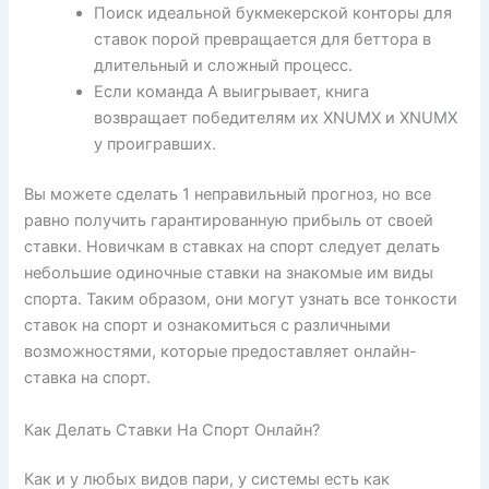
Поиск идеальной букмекерской конторы для
ставок порой превращается для беттора в
длительный и сложный процесс.
Если команда A выигрывает, книга
возвращает победителям их XNUMX и XNUMX
у проигравших.
Вы можете сделать 1 неправильный прогноз, но все
равно получить гарантированную прибыль от своей
ставки. Новичкам в ставках на спорт следует делать
небольшие одиночные ставки на знакомые им виды
спорта. Таким образом, они могут узнать все тонкости
ставок на спорт и ознакомиться с различными
возможностями, которые предоставляет онлайн-
ставка на спорт.
Как Делать Ставки На Спорт Онлайн?
Как и у любых видов пари, у системы есть как