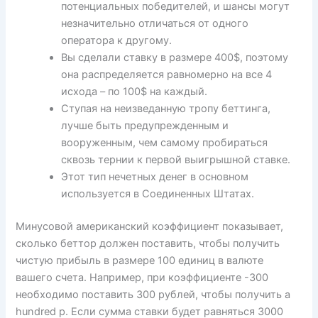
потенциальных победителей, и шансы могут
незначительно отличаться от одного
оператора к другому.
Вы сделали ставку в размере 400$, поэтому
она распределяется равномерно на все 4
исхода – по 100$ на каждый.
Ступая на неизведанную тропу беттинга,
лучше быть предупрежденным и
вооруженным, чем самому пробираться
сквозь тернии к первой выигрышной ставке.
Этот тип нечетных денег в основном
используется в Соединенных Штатах.
Минусовой американский коэффициент показывает,
сколько беттор должен поставить, чтобы получить
чистую прибыль в размере 100 единиц в валюте
вашего счета. Например, при коэффициенте -300
необходимо поставить 300 рублей, чтобы получить a
hundred р. Если сумма ставки будет равняться 3000