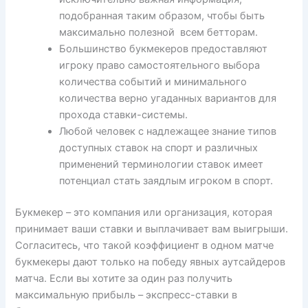
подобранная таким образом, чтобы быть
максимально полезной всем бетторам.
Большинство букмекеров предоставляют
игроку право самостоятельного выбора
количества событий и минимального
количества верно угаданных вариантов для
прохода ставки-системы.
Любой человек с надлежащее знание типов
доступных ставок на спорт и различных
применений терминологии ставок имеет
потенциал стать заядлым игроком в спорт.
Букмекер – это компания или организация, которая
принимает ваши ставки и выплачивает вам выигрыши.
Согласитесь, что такой коэффициент в одном матче
букмекеры дают только на победу явных аутсайдеров
матча. Если вы хотите за один раз получить
максимальную прибыль – экспресс-ставки в