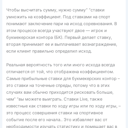
Чтобы высчитать сумму, нужно сумму” “ставки
умножить на коэффициент. Под ставками на спорт
понимают заключение пари на исход соревнования. В
этом процессе всегда участвуют двое — игрок и
букмекерская контора (БК). Первый делает ставку,
вторая принимает ее и выплачивает вознаграждение,
если клиент правильно определил исход.
Реальная вероятность того или иного исхода всегда
отличается от той, что отображена коэффициентом.
Самые прибыльные ставки для букмекерских контор –
это ставки на точечные спреды, потому что в этих
случаях вам обычно приходится рисковать больше,
чем” “вы можете выиграть. Ставки Live, также
известные как ставки по ходу игры или по ходу игры, –
это процесс совершения ставки на спортивное
событие после его начала.. Это избавляет вас от
необходимости изучать статистику и помещает вас в