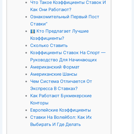
Что Такое Коэффициенты Ставок И
Как Они Работают?
Ознакомительный Первый Пост
Ставки”
Кто Предлагает Лучшие
Коэффициенты?
Сколько Ставить
Коэффициенты Ставок На Спорт —
Руководство Для Начинающих
Американский Формат
Американские Шансы
Чем Система Отличается От
Экспресса В Ставках?
Как Работают Букмекерские
Конторы
Европейские Коэффициенты
Ставки На Волейбол: Как Их
Выбирать И Где Делать