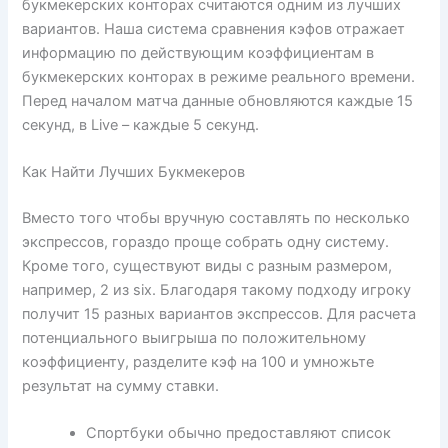
букмекерских конторах считаются одним из лучших
вариантов. Наша система сравнения кэфов отражает
информацию по действующим коэффициентам в
букмекерских конторах в режиме реального времени.
Перед началом матча данные обновляются каждые 15
секунд, в Live – каждые 5 секунд.
Как Найти Лучших Букмекеров
Вместо того чтобы вручную составлять по несколько
экспрессов, гораздо проще собрать одну систему.
Кроме того, существуют виды с разным размером,
например, 2 из six. Благодаря такому подходу игроку
получит 15 разных вариантов экспрессов. Для расчета
потенциального выигрыша по положительному
коэффициенту, разделите кэф на 100 и умножьте
результат на сумму ставки.
Спортбуки обычно предоставляют список