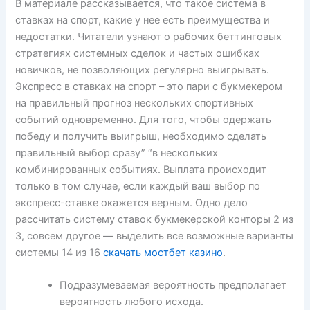
В материале рассказывается, что такое система в
ставках на спорт, какие у нее есть преимущества и
недостатки. Читатели узнают о рабочих беттинговых
стратегиях системных сделок и частых ошибках
новичков, не позволяющих регулярно выигрывать.
Экспресс в ставках на спорт – это пари с букмекером
на правильный прогноз нескольких спортивных
событий одновременно. Для того, чтобы одержать
победу и получить выигрыш, необходимо сделать
правильный выбор сразу” “в нескольких
комбинированных событиях. Выплата происходит
только в том случае, если каждый ваш выбор по
экспресс-ставке окажется верным. Одно дело
рассчитать систему ставок букмекерской конторы 2 из
3, совсем другое — выделить все возможные варианты
системы 14 из 16
скачать мостбет казино
.
Подразумеваемая вероятность предполагает
вероятность любого исхода.