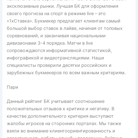
эксклюзивные рынки. Лучшая БК для оформления
своего прогноза на спорт в режиме live – это
«1хСтавка». Букмекер предлагает клиентам самый
большой выбор ставок в лайве, начиная от топовых
соревнований, и заканчивая национальными
дивизионами 3-4 порядка. Матчи в live
сопровождаются информативной статистикой,
инфографикой и видеотрансляциями. Наши
специалисты проверили десятки российских и
зарубежных букмекеров по всем важным критериям.
Пари
Данный рейтинг БК учитывает соотношение
положительных отзывов к критике и негативу. В
качестве дополнительного критерия выступают
жалобы игроков на сторонних порталах. Мы также
взяли во внимание клиентоориентированность и