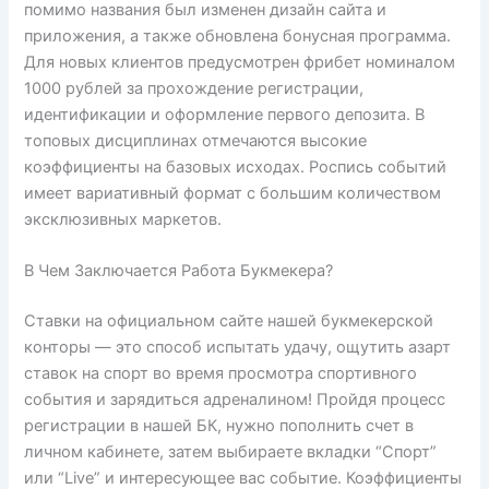
помимо названия был изменен дизайн сайта и
приложения, а также обновлена бонусная программа.
Для новых клиентов предусмотрен фрибет номиналом
1000 рублей за прохождение регистрации,
идентификации и оформление первого депозита. В
топовых дисциплинах отмечаются высокие
коэффициенты на базовых исходах. Роспись событий
имеет вариативный формат с большим количеством
эксклюзивных маркетов.
В Чем Заключается Работа Букмекера?
Ставки на официальном сайте нашей букмекерской
конторы — это способ испытать удачу, ощутить азарт
ставок на спорт во время просмотра спортивного
события и зарядиться адреналином! Пройдя процесс
регистрации в нашей БК, нужно пополнить счет в
личном кабинете, затем выбираете вкладки “Спорт”
или “Live” и интересующее вас событие. Коэффициенты