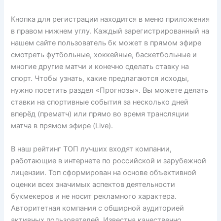
Кнопка для регистрации находится в меню приложения
в правом нижнем углу. Каждый зарегистрированный на
нашем сайте пользователь бк может в прямом эфире
смотреть футбольные, хоккейные, баскетбольные и
многие другие матчи и конечно сделать ставку на
спорт. Чтобы узнать, какие предлагаются исходы,
нужно посетить раздел «Прогнозы». Вы можете делать
ставки на спортивные события за несколько дней
вперёд (прематч) или прямо во время трансляции
матча в прямом эфире (Live).
В наш рейтинг ТОП лучших входят компании,
работающие в интернете по российской и зарубежной
лицензии. Топ сформирован на основе объективной
оценки всех значимых аспектов деятельности
букмекеров и не носит рекламного характера.
Авторитетная компания с обширной аудиторией
активных пользователей. Известна качественно