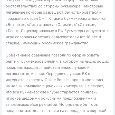
обстоятельствах со стороны букмекера. Некоторые
легальные конторы разрешают регистрироваться и
гражданам стран СНГ. К таким букмекерам относятся
«Бетсити», «Лига ставок», «Олимп», «1хСтавка»,
«Леон». Лицензированные в РФ букмекеры допускают к
игре совершеннолетних пользователей (от 18 лет и
старше), имеющих российское гражданство.
Объективное сравнение позволило сформировать
рейтинг букмекеров онлайн, в котором на лидирующих
позициях находятся действительно лучшие и
легальные компании. Определяя лучшие БК в
интернете, эксперты Online Bookies ориентировались
на целый комплекс оценочных критериев. Не секрет,
что все букмекерские клубы стараются привлечь
игроков щедрыми бонусными предложениями и
запоминающейся рекламой. Но опытные бетторы
предпочитают делать ставки на площадках с широкой