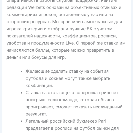
оперативность работы службы поддержки. Рейтинг
редакции Wellbets основан на объективных отзывах и
комментариях игроков, оставленных у нас или на
сторонних ресурсах. Мы сравнили самые важные для
игрока критерии и отобрали лучшие БК с учетом
показателей надежности, коэффициентов, росписи,
удобства и продуманности Live. С первой же ставки им
начисляются баллы, которые можно превратить в
деньги или бонусы для игр.
Желающие сделать ставку на события
футбола и хоккея могут также выбрать
комбинации.
Ставка на отстающего соперника принесет
выигрыш, если команда, которая обычно
проигрывает, сможет показать неожиданный
результат.
Легальный российский букмекер Pari
предлагает в росписи на футбол рынки для