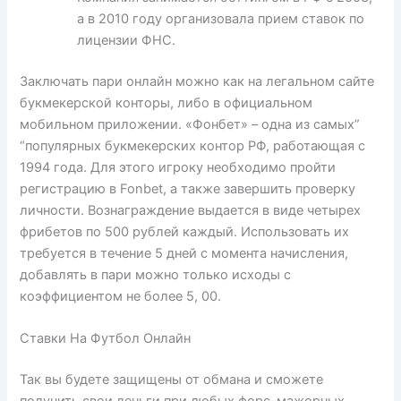
а в 2010 году организовала прием ставок по
лицензии ФНС.
Заключать пари онлайн можно как на легальном сайте
букмекерской конторы, либо в официальном
мобильном приложении. «Фонбет» – одна из самых”
“популярных букмекерских контор РФ, работающая с
1994 года. Для этого игроку необходимо пройти
регистрацию в Fonbet, а также завершить проверку
личности. Вознаграждение выдается в виде четырех
фрибетов по 500 рублей каждый. Использовать их
требуется в течение 5 дней с момента начисления,
добавлять в пари можно только исходы с
коэффициентом не более 5, 00.
Ставки На Футбол Онлайн
Так вы будете защищены от обмана и сможете
получить свои деньги при любых форс-мажорных