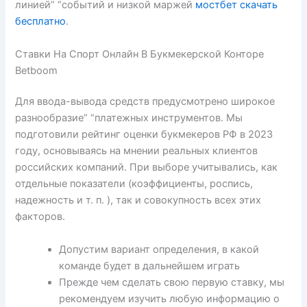
линией” “событий и низкой маржей
мостбет скачать
бесплатно
.
Ставки На Спорт Онлайн В Букмекерской Конторе
Betboom
Для ввода-вывода средств предусмотрено широкое
разнообразие” “платежных инструментов. Мы
подготовили рейтинг оценки букмекеров РФ в 2023
году, основываясь на мнении реальных клиентов
российских компаний. При выборе учитывались, как
отдельные показатели (коэффициенты, роспись,
надежность и т. п. ), так и совокупность всех этих
факторов.
Допустим вариант определения, в какой
команде будет в дальнейшем играть
Прежде чем сделать свою первую ставку, мы
рекомендуем изучить любую информацию о