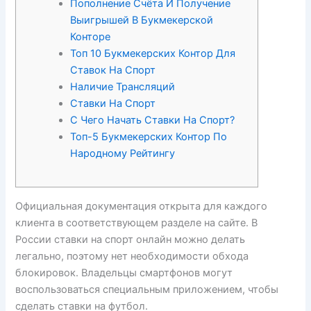
Пополнение Счёта И Получение
Выигрышей В Букмекерской
Конторе
Топ 10 Букмекерских Контор Для
Ставок На Спорт
Наличие Трансляций
Ставки На Спорт
С Чего Начать Ставки На Спорт?
Топ-5 Букмекерских Контор По
Народному Рейтингу
Официальная документация открыта для каждого
клиента в соответствующем разделе на сайте. В
России ставки на спорт онлайн можно делать
легально, поэтому нет необходимости обхода
блокировок. Владельцы смартфонов могут
воспользоваться специальным приложением, чтобы
сделать ставки на футбол.