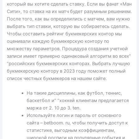
который вы хотите сделать ставку. Если вы фанат «Ман
Сити», то ставка на их матч будет разумным решением.
После того, как вы определились с матчем, вам нужно
выбрать тип ставки, которую вы собираетесь сделать.
Чтобы составить рейтинг букмекерских контор мы
оценивали каждую букмекерскую контору по
множеству параметров. Процедура создания учетной
записи имеет примерно одинаковый алгоритм во всех”
“российских букмекерских конторах. Выбрать лучшую
букмекерскую контору в 2023 году поможет полный
список честных букмекеров на нашем сайте.
На такие дисциплины, как футбол, теннис,
баскетбол и” “хоккей клиентам предлагается
маржа от 2. 10 до 3. ten.
Используйте логин и пароль от основного
сайта – betboom. ru, чтобы получить доступ к
статистике, выгодным коэффициентам,
широкой росписи на популярные события и