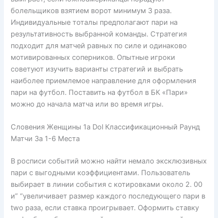
болельщиков взятием ворот минимум 3 раза.
Индивидуальные тоталы предполагают пари на
результативность выбранной команды. Стратегия
подходит для матчей равных по силе и одинаково
мотивированных соперников. Опытные игроки
советуют изучить варианты стратегий и выбрать
наиболее приемлемое направление для оформления
пари на футбол. Поставить на футбол в БК «Пари»
можно до начала матча или во время игры.
Словения Женщины 1a Dol Классификационный Раунд
Матчи За 1-6 Места
В росписи событий можно найти немало эксклюзивных
пари с выгодными коэффициентами. Пользователь
выбирает в линии события с котировками около 2. 00
и” “увеличивает размер каждого последующего пари в
two раза, если ставка проигрывает. Оформить ставку