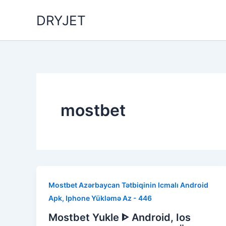
Ir
DRYJET
para
o
conteúdo
mostbet
Mostbet Azərbaycan Tətbiqinin Icmalı Android
Apk, Iphone Yükləmə Az - 446
Mostbet Yukle ᐈ Android, Ios