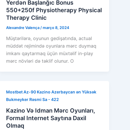
Yerdən Başlanğıc Bonus
550+250f Physiotherapy Physical
Therapy Clinic
Alexandre Valença
/
março 8, 2024
Müştərilərə, oyunun gedişatında, actual
müddət rejimində oyunlara mərc duymaq
imkanı qaytarmaq üçün müxtəlif in-play
mərc növləri də təklif olunur. O
Mostbet Az-90 Kazino Azerbaycan ən Yüksək
Bukmeyker Rəsmi Sa - 422
Kazino Və Idman Mərc Oyunları,
Formal Internet Saytına Daxil
Olmaq