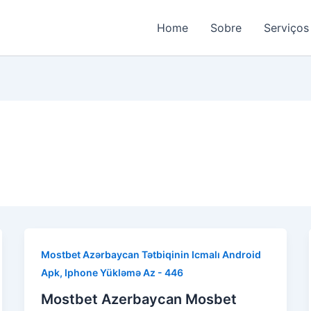
Home
Sobre
Serviços
Mostbet Azərbaycan Tətbiqinin Icmalı Android
Apk, Iphone Yükləmə Az - 446
Mostbet Azerbaycan Mosbet