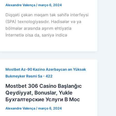
Alexandre Valença
/
março 6, 2024
Diqqəti çəkən məqam tək səhifə interfeysi
(SPA) texnologiyasıdır. Hadisələr və ya
bölmələr arasında aşırım ehtiyatla
İnternetlə olsa da, saniyə indicə
Mostbet Az-90 Kazino Azerbaycan ən Yüksək
Bukmeyker Rəsmi Sa - 422
Mostbet 306 Casino Başlanğıc
Qeydiyyat, Bonuslar, Yukle
Бухгалтерские Услуги В Мос
Alexandre Valença
/
março 6, 2024