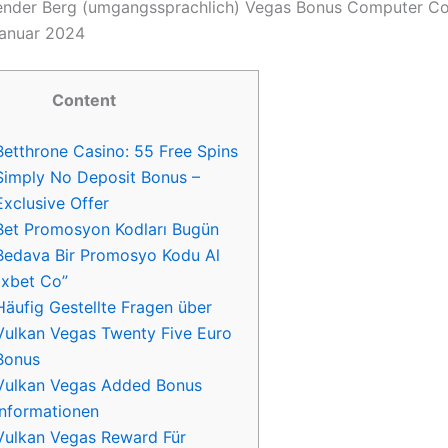
iender Berg (umgangssprachlich) Vegas Bonus Computer C
Januar 2024
Content
Betthrone Casino: 55 Free Spins
Simply No Deposit Bonus –
Exclusive Offer
Bet Promosyon Kodları Bugün
Bedava Bir Promosyo Kodu Al
1xbet Co”
Häufig Gestellte Fragen über
Vulkan Vegas Twenty Five Euro
Bonus
Vulkan Vegas Added Bonus
Informationen
Vulkan Vegas Reward Für