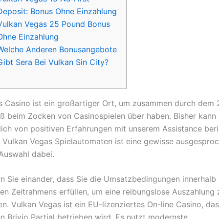
Deposit: Bonus Ohne Einzahlung
Vulkan Vegas 25 Pound Bonus
Ohne Einzahlung
Welche Anderen Bonusangebote
Gibt Sera Bei Vulkan Sin City?
 Casino ist ein großartiger Ort, um zusammen durch dem
 beim Zocken von Casinospielen über haben. Bisher kann a
klich von positiven Erfahrungen mit unserem Assistance beri
 Vulkan Vegas Spielautomaten ist eine gewisse ausgesproc
Auswahl dabei.
n Sie einander, dass Sie die Umsatzbedingungen innerhalb 
n Zeitrahmens erfüllen, um eine reibungslose Auszahlung 
en. Vulkan Vegas ist ein EU-lizenziertes On-line Casino, da
 Brivio Partial betrieben wird. Es nutzt modernste