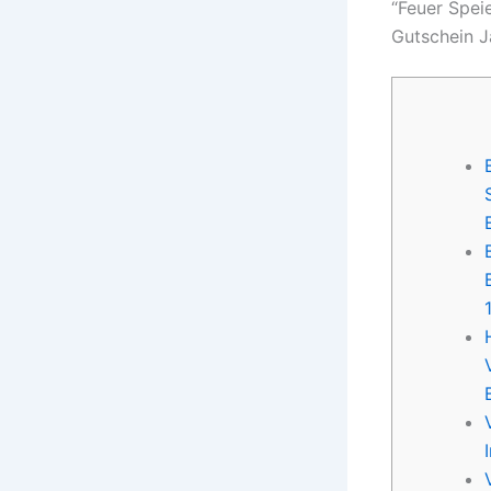
“Feuer Spe
Gutschein 