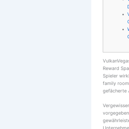
VulkanVegas
Reward Spaß
Spieler wir
family room
gefächerte 
Vergewisser
vorgegebene
gewährleist
Unternehmen