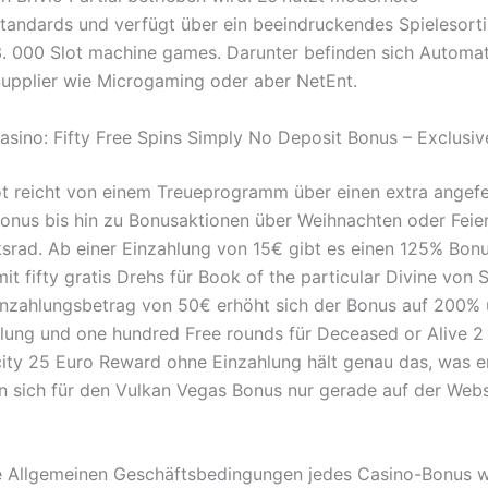
standards und verfügt über ein beeindruckendes Spielesort
 3. 000 Slot machine games. Darunter befinden sich Automa
upplier wie Microgaming oder aber NetEnt.
asino: Fifty Free Spins Simply No Deposit Bonus – Exclusiv
 reicht von einem Treueprogramm über einen extra angefe
nus bis hin zu Bonusaktionen über Weihnachten oder Feie
srad. Ab einer Einzahlung von 15€ gibt es einen 125% Bonu
it fifty gratis Drehs für Book of the particular Divine von 
nzahlungsbetrag von 50€ erhöht sich der Bonus auf 200% 
ung und one hundred Free rounds für Deceased or Alive 2 
city 25 Euro Reward ohne Einzahlung hält genau das, was er
n sich für den Vulkan Vegas Bonus nur gerade auf der Webs
e Allgemeinen Geschäftsbedingungen jedes Casino-Bonus 