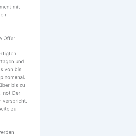
iment mit
ten
e Offer
rtigten
rtagen und
s von bis
Spinomenal.
über bis zu
. not Der
 verspricht.
eite zu
werden