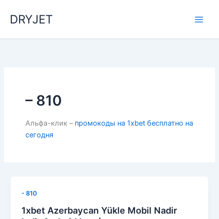
Ir
DRYJET
para
o
conteúdo
– 810
Альфа-клик –
промокоды на 1xbet бесплатно на
сегодня
- 810
1xbet Azerbaycan Yükle Mobil Nadir