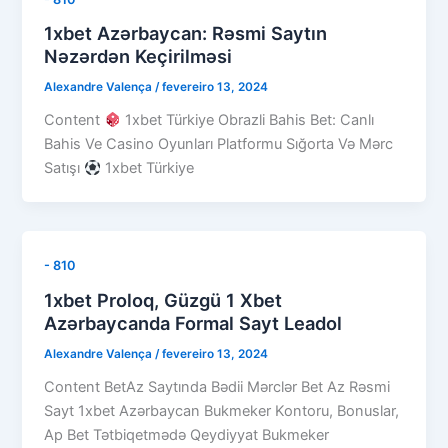
1xbet Azərbaycan: Rəsmi Saytın
Nəzərdən Keçirilməsi
Alexandre Valença
/
fevereiro 13, 2024
Content
1xbet Türkiye Obrazli Bahis Bet: Canlı
Bahis Ve Casino Oyunları Platformu Sığorta Və Mərc
Satışı
1xbet Türkiye
- 810
1xbet Proloq, Güzgü 1 Xbet
Azərbaycanda Formal Sayt Leadol
Alexandre Valença
/
fevereiro 13, 2024
Content BetAz Saytında Bədii Mərclər Bet Az Rəsmi
Sayt 1xbet Azərbaycan Bukmeker Kontoru, Bonuslar,
Ap Bet Tətbiqetmədə Qeydiyyat Bukmeker