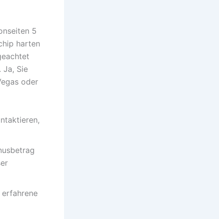
onseiten 5
chip harten
geachtet
 Ja, Sie
Vegas oder
ntaktieren,
nusbetrag
ser
 erfahrene