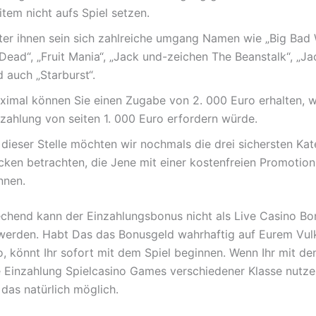
tem nicht aufs Spiel setzen.
ter ihnen sein sich zahlreiche umgang Namen wie „Big Bad 
 Dead“, „Fruit Mania“, „Jack und-zeichen The Beanstalk“, „
 auch „Starburst“.
ximal können Sie einen Zugabe von 2. 000 Euro erhalten, w
nzahlung von seiten 1. 000 Euro erfordern würde.
 dieser Stelle möchten wir nochmals die drei sichersten Ka
cken betrachten, die Jene mit einer kostenfreien Promotio
nnen.
hend kann der Einzahlungsbonus nicht als Live Casino Bo
erden. Habt Das das Bonusgeld wahrhaftig auf Eurem Vul
o, könnt Ihr sofort mit dem Spiel beginnen. Wenn Ihr mit de
 Einzahlung Spielcasino Games verschiedener Klasse nutze
h das natürlich möglich.