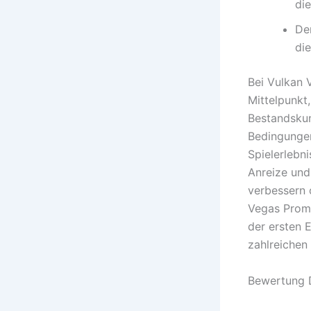
di
De
di
Bei Vulkan 
Mittelpunkt
Bestandskun
Bedingungen
Spielerlebn
Anreize und
verbessern 
Vegas Prom
der ersten 
zahlreichen
Bewertung 