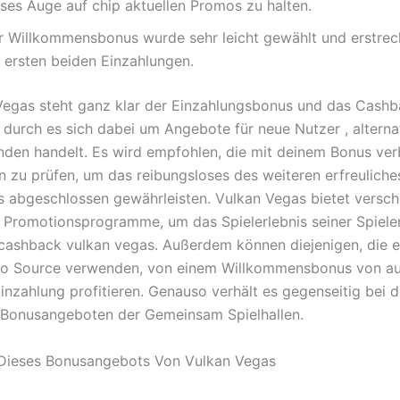
eses Auge auf chip aktuellen Promos zu halten.
r Willkommensbonus wurde sehr leicht gewählt und erstreck
e ersten beiden Einzahlungen.
Vegas steht ganz klar der Einzahlungsbonus und das Cashb
, durch es sich dabei um Angebote für neue Nutzer , alterna
den handelt. Es wird empfohlen, die mit deinem Bonus ve
 zu prüfen, um das reibungsloses des weiteren erfreuliche
is abgeschlossen gewährleisten. Vulkan Vegas bietet versc
 Promotionsprogramme, um das Spielerlebnis seiner Spiele
cashback vulkan vegas. Außerdem können diejenigen, die e
o Source verwenden, von einem Willkommensbonus von a
Einzahlung profitieren. Genauso verhält es gegenseitig bei 
 Bonusangeboten der Gemeinsam Spielhallen.
Dieses Bonusangebots Von Vulkan Vegas