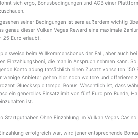
 lohnt sich ergo, Bonusbedingungen und AGB einer Plattfo
zuschauen.
gesehen seiner Bedingungen ist sera außerdem wichtig übe
ss genau dieser Vulkan Vegas Reward eine maximale Zahlu
n 25 Euro erlaubt.
ispielsweise beim Willkommensbonus der Fall, aber auch bei 
en Einzahlungsboni, die man in Anspruch nehmen kann. So 
lgende Kontoladung tatsächlich einen Zusatz vonseiten 150 
ur wenige Anbieter gehen hier noch weitere und offerieren 
rozent Gluecksspieltempel Bonus. Wesentlich ist, dass wäh
hase ein generelles Einsatzlimit von fünf Euro pro Runde, H
inzuhalten ist.
ro Startguthaben Ohne Einzahlung Im Vulkan Vegas Casino
Einzahlung erfolgreich war, wird jener entsprechende Bonus