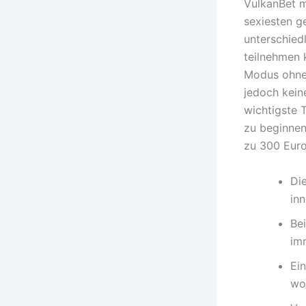
VulkanBet m
sexiesten g
unterschied
teilnehmen 
Modus ohne 
jedoch kein
wichtigste 
zu beginnen
zu 300 Euro
Di
in
Bei
imm
Ei
wo