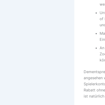
wei
Un
of
und
Ma
Ei
An
Zo
kö
Dementsprec
angesehen w
Spielerkont
Rabatt ohne
ist natürlic