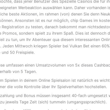
öchte, dass jener Benutzer des Spezielle Casinos die für i
eeigneten Werbeaktion auswählen kann. Daher vorhanden i
liche beste Aktionen, im rahmen (von) denen Sie denn Neu
können. Ansonsten ist es nur möglich, chip Games im koste
Registration zu testen, danach bekommt man nichtsdesto
e Promos, sondern spielt zu ihrem Spaß. Dies ist dennoch d
Teil zu tun, um Ihr Abenteuer qua diesem interessanten Onl
. Jeden Mittwoch kriegen Spieler bei Vulkan Bet einen 60%
 und 50 Freispiele.
ese umfassen einen Umsatzvolumen von 5x dieses Cashbac
nerhalb von 5 Tagen.
m Spielen in deinem Online Spielsalon ist natürlich es wicht
er die volle Kontrolle über Ihr Spielverhalten hochstellen.
nzahlung und Bonus müssen insgesamt 40-fach umgesetzt 
zu jeweils Tage Zeit (sich) tummeln (umgangssprachlich).