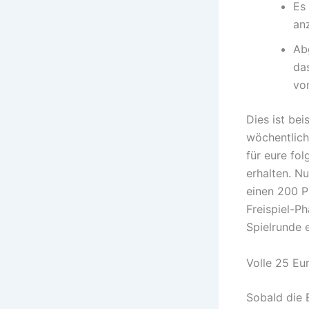
Es
an
Ab
da
vo
Dies ist be
wöchentlich
für eure fo
erhalten. N
einen 200 P
Freispiel-P
Spielrunde e
Volle 25 Eu
Sobald die 