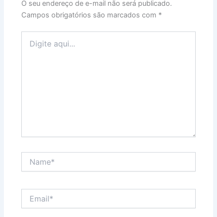
O seu endereço de e-mail não será publicado.
Campos obrigatórios são marcados com
*
Digite
aqui...
Name*
Email*