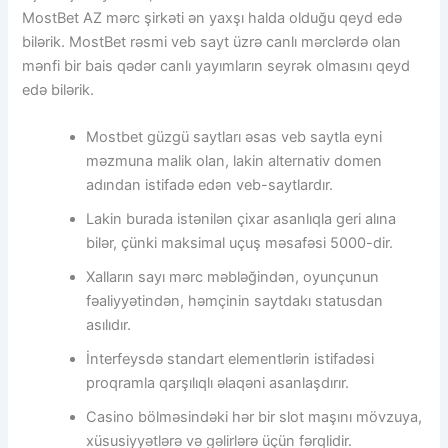
MostBet AZ mərc şirkəti ən yaxşı halda olduğu qeyd edə
bilərik. MostBet rəsmi veb sayt üzrə canlı mərclərdə olan
mənfi bir bais qədər canlı yayımların seyrək olmasını qeyd
edə bilərik.
Mostbet güzgü saytları əsas veb saytla eyni
məzmuna malik olan, lakin alternativ domen
adından istifadə edən veb-saytlardır.
Lakin burada istənilən çixar asanlıqla geri alına
bilər, çünki maksimal uçuş məsafəsi 5000-dir.
Xalların sayı mərc məbləğindən, oyunçunun
fəaliyyətindən, həmçinin saytdakı statusdan
asılıdır.
İnterfeysdə standart elementlərin istifadəsi
proqramla qarşılıqlı əlaqəni asanlaşdırır.
Casino bölməsindəki hər bir slot maşını mövzuya,
xüsusiyyətlərə və gəlirlərə üçün fərqlidir.