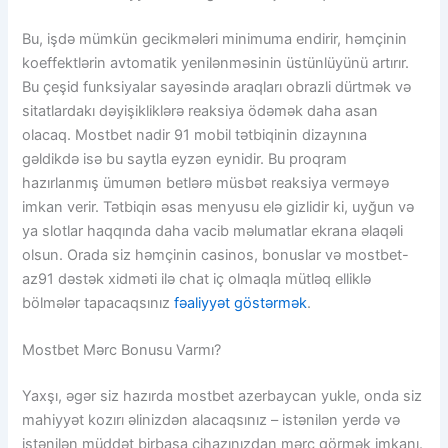
Bu, işdə mümkün gecikmələri minimuma endirir, həmçinin
koeffektlərin avtomatik yenilənməsinin üstünlüyünü artırır.
Bu çeşid funksiyalar sayəsində araqları obrazli dürtmək və
sitatlardakı dəyişikliklərə reaksiya ödəmək daha asan
olacaq. Mostbet nadir 91 mobil tətbiqinin dizaynına
gəldikdə isə bu saytla eyzən eynidir. Bu proqram
hazırlanmış ümumən betlərə müsbət reaksiya verməyə
imkan verir. Tətbiqin əsas menyusu elə gizlidir ki, uyğun və
ya slotlar haqqında daha vacib məlumatlar ekrana əlaqəli
olsun. Orada siz həmçinin casinos, bonuslar və mostbet-
az91 dəstək xidməti ilə chat iç olmaqla mütləq elliklə
bölmələr tapacaqsınız
fəaliyyət göstərmək
.
Mostbet Mərc Bonusu Varmı?
Yaxşı, əgər siz hazırda mostbet azerbaycan yukle, onda siz
mahiyyət kozırı əlinizdən alacaqsınız – istənilən yerdə və
istənilən müddət birbaşa cihazınızdan mərc görmək imkanı.