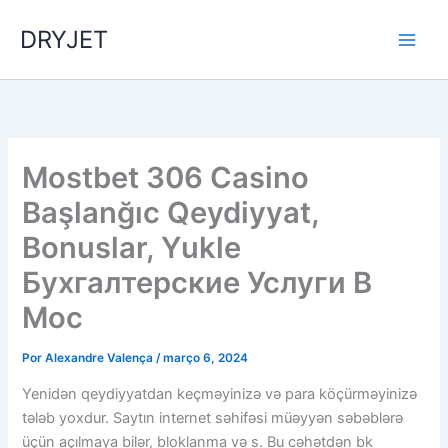
Ir
DRYJET
para
o
conteúdo
Mostbet 306 Casino
Başlanğıc Qeydiyyat,
Bonuslar, Yukle
Бухгалтерские Услуги В
Мос
Por
Alexandre Valença
/
março 6, 2024
Yenidən qeydiyyatdan keçməyinizə və para köçürməyinizə
tələb yoxdur. Saytın internet səhifəsi müəyyən səbəblərə
üçün açılmaya bilər, bloklanma və s. Bu cəhətdən bk