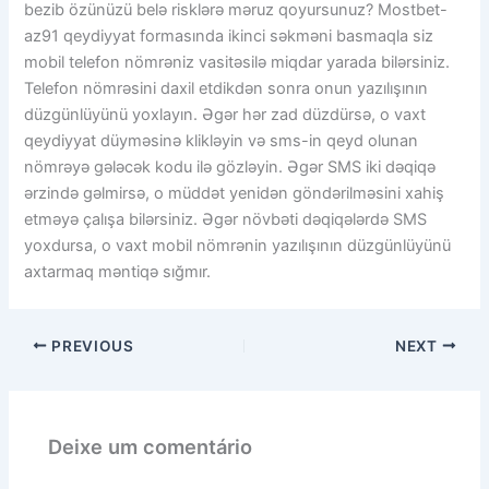
bezib özünüzü belə risklərə məruz qoyursunuz? Mostbet-
az91 qeydiyyat formasında ikinci səkməni basmaqla siz
mobil telefon nömrəniz vasitəsilə miqdar yarada bilərsiniz.
Telefon nömrəsini daxil etdikdən sonra onun yazılışının
düzgünlüyünü yoxlayın. Əgər hər zad düzdürsə, o vaxt
qeydiyyat düyməsinə klikləyin və sms-in qeyd olunan
nömrəyə gələcək kodu ilə gözləyin. Əgər SMS iki dəqiqə
ərzində gəlmirsə, o müddət yenidən göndərilməsini xahiş
etməyə çalışa bilərsiniz. Əgər növbəti dəqiqələrdə SMS
yoxdursa, o vaxt mobil nömrənin yazılışının düzgünlüyünü
axtarmaq məntiqə sığmır.
PREVIOUS
NEXT
Deixe um comentário