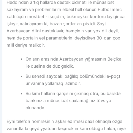
Həddindən artıq hallarda dəstək xidməti ilə münasibət
saxlayıram və problemlərim əlbəəl həll olunur. Futbol mərc
xətti üçün mostbet -i seçdim, bukmeyker kontoru layiqincə
işləyir, xatırlayıram ki, bəzən şərtlər ən pis idi. Sayt
Azərbaycan dilini dəstəkləyir, həmçinin var-yox dili deyil,
həm də portalın əsl parametrlərini dəyişdirən 30-dan çox
milli dəriyə malikdir.
Onların arasında Azərbaycan yığmasının Belçika
ilə duelinə də düz gəldik.
Bu sənədi saytdakı bağlılıq bölümündəki e-poçt
ünvanına yollamaq lazımdır.
Bu kimi halların qarşısını çixmaq ötrü, bu barədə
bankınızla münasibət saxlamağınız tövsiyə
olunandır.
Eyni telefon nömrəsinin aşkar edilməsi daxil olmaqla özgə
variantlarla qeydiyyatdan keçmək imkanı olduğu halda, niyə