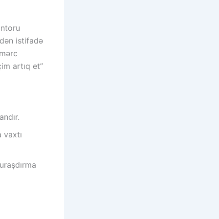
ontoru
dən istifadə
 mərc
im artıq et”
andır.
 vaxtı
quraşdırma