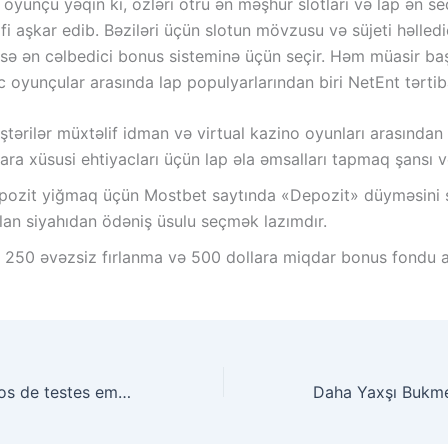
r oyunçu yəqin ki, özləri ötrü ən məşhur slotları və lap ən se
zafi aşkar edib. Bəziləri üçün slotun mövzusu və süjeti həlledi
msə ən cəlbedici bonus sisteminə üçün seçir. Həm müasir baş
oyunçular arasında lap populyarlarından biri NetEnt tərtiba
tərilər müxtəlif idman və virtual kazino oyunları arasından
ara xüsusi ehtiyacları üçün lap əla əmsalları tapmaq şansı ve
pozit yiğmaq üçün Mostbet saytında «Depozit» düyməsini s
lan siyahıdan ödəniş üsulu seçmək lazımdır.
z 250 əvəzsiz fırlanma və 500 dollara miqdar bonus fondu a
Os diferentes tipos de testes em software