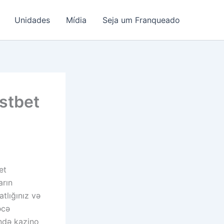
Unidades
Mídia
Seja um Franqueado
stbet
et
arın
tlığınız və
əcə
ində kazino