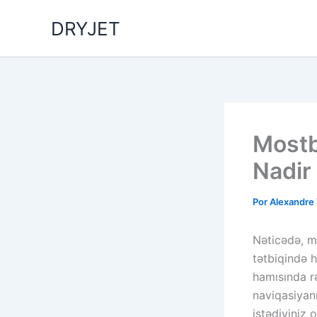
Ir
DRYJET
para
o
conteúdo
Mostb
Nadir
Por
Alexandre
Nəticədə, m
tətbiqində 
hamısında rə
naviqasiyan
istədiyiniz 