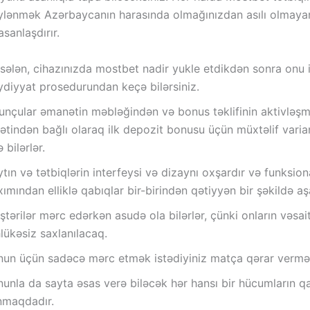
əylənmək Azərbaycanın harasında olmağınızdan asılı olmaya
sanlaşdırır.
ələn, cihazınızda mostbet nadir yukle etdikdən sonra onu i
ydiyyat prosedurundan keçə bilərsiniz.
unçular əmanətin məbləğindən və bonus təklifinin aktivləş
ətindən bağlı olaraq ilk depozit bonusu üçün müxtəlif varia
 bilərlər.
tın və tətbiqlərin interfeysi və dizaynı oxşardır və funksion
ımından elliklə qabıqlar bir-birindən qətiyyən bir şəkildə aş
tərilər mərc edərkən asudə ola bilərlər, çünki onların vəsai
lükəsiz saxlanılacaq.
nun üçün sadəcə mərc etmək istədiyiniz matça qərar verməli
unla da sayta əsas verə biləcək hər hansı bir hücumların qa
ınmaqdadır.