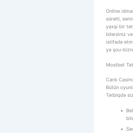
Online idma
sürətli, səm
yaxşi bir t
bilərsiniz v
istifadə et
ya şou-bizne
Mostbet Tət
Canlı Casin
Bütün oyunla
Tətbiqdə si
Bel
bil
Sə