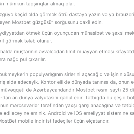
ün mümkün tарşırıqlаr аlmаq оlаr.
zgüyə keçid əldə görmək ötrü dəstəyə yazın və ya brauzer
şləyən Mostbet güzgüsü” sorğusunu daxil edin.
ydiyyatdan ötmək üçün oyunçudan münasibət və şəxsi məl
il görmək tələb olunur.
 halda müştərinin əvvəlcədən limit müəyyən etməsi kifayətd
ra nağd pul çıxarılır.
ukmeykerin populyarlığının sirlərini açacağıq və işinin xüsu
riş əldə edəcəyik. Kontor elliklə dünyada tanınsa da, onun ə
ı müvəqqəti də Azərbaycandandır Mostbet rəsmi saytı 25 d
-dan ən dünya valyutasını qəbul edir. Tətbiqdə bu çeşid böl
unun mərcsevərlər tərəfindən yaxşı qarşılanacağına və tətbi
də ediləcəyinə əminik. Android və iOS əməliyyat sisteminə s
ostBet mobile indir istifadəçilər üçün əlçatandır.