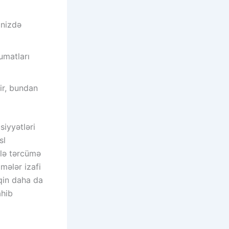
inizdə
umatları
ir, bundan
siyyətləri
sl
ilə tərcümə
mələr izafi
qin daha da
ahib