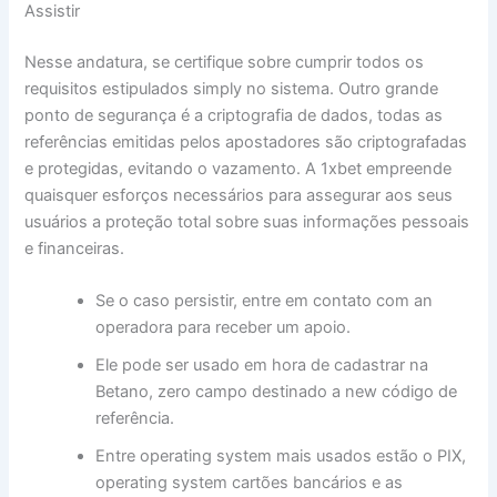
Assistir
Nesse andatura, se certifique sobre cumprir todos os
requisitos estipulados simply no sistema. Outro grande
ponto de segurança é a criptografia de dados, todas as
referências emitidas pelos apostadores são criptografadas
e protegidas, evitando o vazamento. A 1xbet empreende
quaisquer esforços necessários para assegurar aos seus
usuários a proteção total sobre suas informações pessoais
e financeiras.
Se o caso persistir, entre em contato com an
operadora para receber um apoio.
Ele pode ser usado em hora de cadastrar na
Betano, zero campo destinado a new código de
referência.
Entre operating system mais usados estão o PIX,
operating system cartões bancários e as