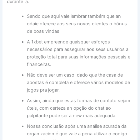
durante lá.
Sendo que aqui vale lembrar também que an
odaie oferece aos seus novos clientes o bônus
de boas vindas.
A 1xbet empreende quaisquer esforços
necessários para assegurar aos seus usuários a
proteção total para suas informações pessoais e
financeiras.
Não deve ser um caso, dado que the casa de
apostas é completa e oferece vários modelos de
jogos pra jogar.
Assim, ainda que estas formas de contato sejam
úteis, com certeza an opção do chat ao
palpitante pode ser a new mais adequada.
Nossa conclusão após uma análise acurada da
organizacion é que vale a pena utilizar o codigo