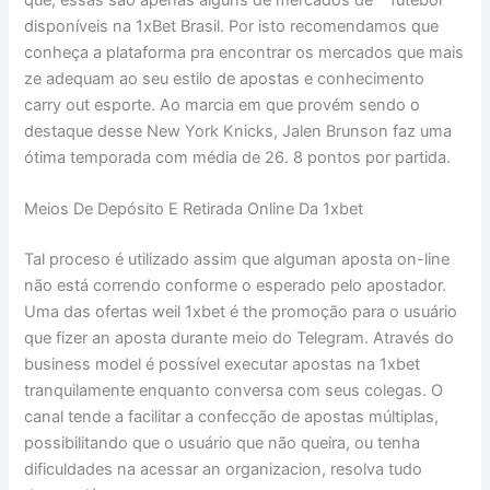
disponíveis na 1xBet Brasil. Por isto recomendamos que
conheça a plataforma pra encontrar os mercados que mais
ze adequam ao seu estilo de apostas e conhecimento
carry out esporte. Ao marcia em que provém sendo o
destaque desse New York Knicks, Jalen Brunson faz uma
ótima temporada com média de 26. 8 pontos por partida.
Meios De Depósito E Retirada Online Da 1xbet
Tal proceso é utilizado assim que alguman aposta on-line
não está correndo conforme o esperado pelo apostador.
Uma das ofertas weil 1xbet é the promoção para o usuário
que fizer an aposta durante meio do Telegram. Através do
business model é possível executar apostas na 1xbet
tranquilamente enquanto conversa com seus colegas. O
canal tende a facilitar a confecção de apostas múltiplas,
possibilitando que o usuário que não queira, ou tenha
dificuldades na acessar an organizacion, resolva tudo