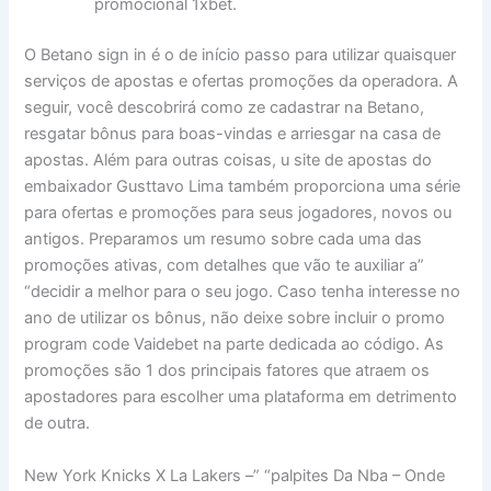
promocional 1xbet.
O Betano sign in é o de início passo para utilizar quaisquer
serviços de apostas e ofertas promoções da operadora. A
seguir, você descobrirá como ze cadastrar na Betano,
resgatar bônus para boas-vindas e arriesgar na casa de
apostas. Além para outras coisas, u site de apostas do
embaixador Gusttavo Lima também proporciona uma série
para ofertas e promoções para seus jogadores, novos ou
antigos. Preparamos um resumo sobre cada uma das
promoções ativas, com detalhes que vão te auxiliar a”
“decidir a melhor para o seu jogo. Caso tenha interesse no
ano de utilizar os bônus, não deixe sobre incluir o promo
program code Vaidebet na parte dedicada ao código. As
promoções são 1 dos principais fatores que atraem os
apostadores para escolher uma plataforma em detrimento
de outra.
New York Knicks X La Lakers –” “palpites Da Nba – Onde