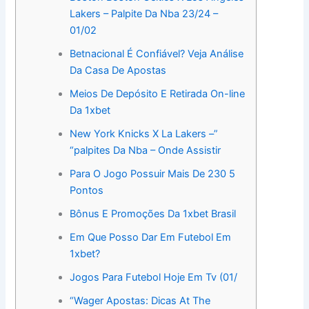
Lakers – Palpite Da Nba 23/24 –
01/02
Betnacional É Confiável? Veja Análise
Da Casa De Apostas
Meios De Depósito E Retirada On-line
Da 1xbet
New York Knicks X La Lakers –”
“palpites Da Nba – Onde Assistir
Para O Jogo Possuir Mais De 230 5
Pontos
Bônus E Promoções Da 1xbet Brasil
Em Que Posso Dar Em Futebol Em
1xbet?
Jogos Para Futebol Hoje Em Tv (01/
“Wager Apostas: Dicas At The