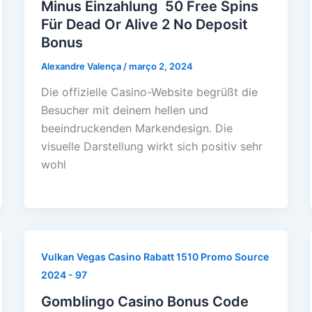
Minus Einzahlung ️ 50 Free Spins
Für Dead Or Alive 2 No Deposit
Bonus
Alexandre Valença
/
março 2, 2024
Die offizielle Casino-Website begrüßt die
Besucher mit deinem hellen und
beeindruckenden Markendesign. Die
visuelle Darstellung wirkt sich positiv sehr
wohl
Vulkan Vegas Casino Rabatt 1510 Promo Source
2024 - 97
Gomblingo Casino Bonus Code