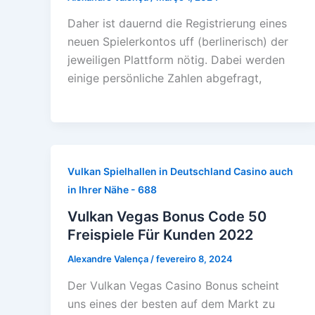
Daher ist dauernd die Registrierung eines
neuen Spielerkontos uff (berlinerisch) der
jeweiligen Plattform nötig. Dabei werden
einige persönliche Zahlen abgefragt,
Vulkan Spielhallen in Deutschland Casino auch
in Ihrer Nähe - 688
Vulkan Vegas Bonus Code 50
Freispiele Für Kunden 2022
Alexandre Valença
/
fevereiro 8, 2024
Der Vulkan Vegas Casino Bonus scheint
uns eines der besten auf dem Markt zu