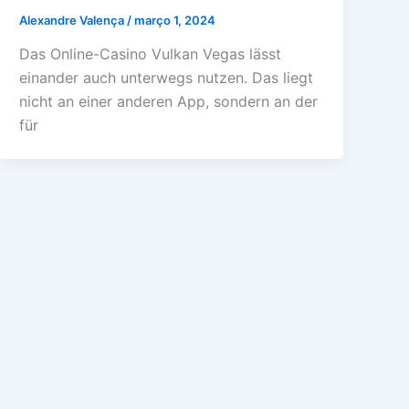
Alexandre Valença
/
março 1, 2024
Das Online-Casino Vulkan Vegas lässt
einander auch unterwegs nutzen. Das liegt
nicht an einer anderen App, sondern an der
für