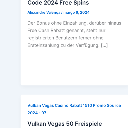
Code 2024 Free Spins
Alexandre Valença
/
março 6, 2024
Der Bonus ohne Einzahlung, darüber hinaus
Free Cash Rabatt genannt, steht nur
registrierten Benutzern ferner ohne
Ersteinzahlung zu der Verfügung. […]
Vulkan Vegas Casino Rabatt 1510 Promo Source
2024 - 97
Vulkan Vegas 50 Freispiele