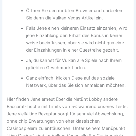
Öffnen Sie den mobilen Browser und darbieten
Sie dann die Vulkan Vegas Artikel ein.
Falls Jene einen kleineren Einsatz einzahlen, wird
jene Einzahlung den Erhalt des Bonus in keiner
weise beeinflussen, aber sie wird nicht qua eine
der Einzahlungen in einer Questreihe gezählt.
Ja, du kannst für Vulkan alle Spiele nach Ihrem
geliebten Geschmack finden.
Ganz einfach, klicken Diese auf das soziale
Netzwerk, über das Sie sich anmelden möchten.
Hier finden Jene erneut über die NetEnt Lobby andere
Baccarat-Tische mit Limits von 5€ während unseres Tests.
Jene vielfältige Rezeptur sorgt für sehr viel Abwechslung,
ohne chip Erwartungen von eher klassischen
Casinospielern zu enttäuschen. Unter seinem Menüpunkt
“Live Casino” sind im Vulkan Vegas alle Pur Casinospiele