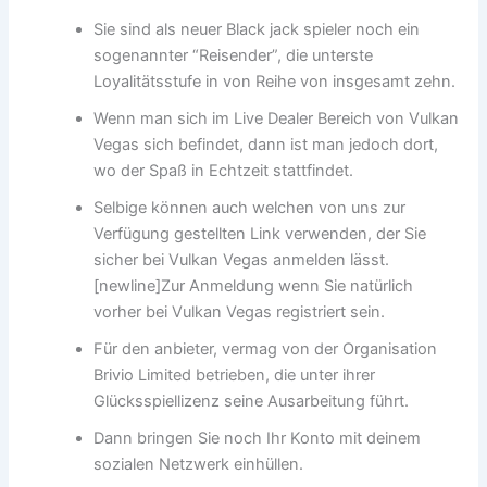
Sie sind als neuer Black jack spieler noch ein
sogenannter “Reisender”, die unterste
Loyalitätsstufe in von Reihe von insgesamt zehn.
Wenn man sich im Live Dealer Bereich von Vulkan
Vegas sich befindet, dann ist man jedoch dort,
wo der Spaß in Echtzeit stattfindet.
Selbige können auch welchen von uns zur
Verfügung gestellten Link verwenden, der Sie
sicher bei Vulkan Vegas anmelden lässt.
[newline]Zur Anmeldung wenn Sie natürlich
vorher bei Vulkan Vegas registriert sein.
Für den anbieter, vermag von der Organisation
Brivio Limited betrieben, die unter ihrer
Glücksspiellizenz seine Ausarbeitung führt.
Dann bringen Sie noch Ihr Konto mit deinem
sozialen Netzwerk einhüllen.