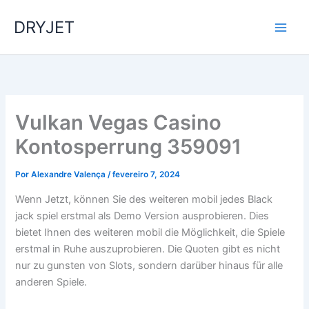
Ir
DRYJET
para
o
conteúdo
Vulkan Vegas Casino
Kontosperrung 359091
Por
Alexandre Valença
/
fevereiro 7, 2024
Wenn Jetzt, können Sie des weiteren mobil jedes Black
jack spiel erstmal als Demo Version ausprobieren. Dies
bietet Ihnen des weiteren mobil die Möglichkeit, die Spiele
erstmal in Ruhe auszuprobieren. Die Quoten gibt es nicht
nur zu gunsten von Slots, sondern darüber hinaus für alle
anderen Spiele.