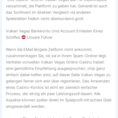
versammelt, die Plattform zu geben hat. Generell ist auch
das Sortiment im direkten Vergleich via anderen
Spielstätten freilich nicht überbordend groß.
Vulkan Vegas Bankkonto Und Account Entladen Eines
Schiffes
Unsere Führer
Wenn die EMail längere Zeitform nicht ankommt,
zusammentragen Sie, ob sie in Ihrem Spam-Ordner liegt.
Vertreter vonseiten Vulkan Vegas Online-Casino haben
eine gemütliche Empfehlung ausgesprochen, chip ganz
einfach dabei helfen wird, auf dieser Seite Vulkan Vegas zu
gelangen ferner sich erst über registrieren. Das Anwenden
eines Casino-Kontos ist echt ein ziemlich einfacher
Prozess, der einzig ein paar Leistungssoll dauert. Alle
Aspekte können später direkt im Spielprofil mit echtes Geld
umgewandelt werden.