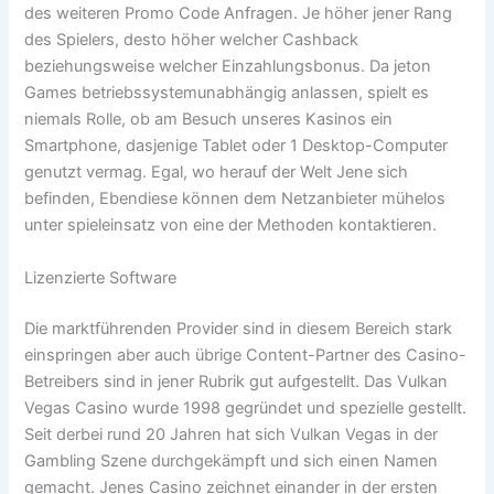
des weiteren Promo Code Anfragen. Je höher jener Rang
des Spielers, desto höher welcher Cashback
beziehungsweise welcher Einzahlungsbonus. Da jeton
Games betriebssystemunabhängig anlassen, spielt es
niemals Rolle, ob am Besuch unseres Kasinos ein
Smartphone, dasjenige Tablet oder 1 Desktop-Computer
genutzt vermag. Egal, wo herauf der Welt Jene sich
befinden, Ebendiese können dem Netzanbieter mühelos
unter spieleinsatz von eine der Methoden kontaktieren.
Lizenzierte Software
Die marktführenden Provider sind in diesem Bereich stark
einspringen aber auch übrige Content-Partner des Casino-
Betreibers sind in jener Rubrik gut aufgestellt. Das Vulkan
Vegas Casino wurde 1998 gegründet und spezielle gestellt.
Seit derbei rund 20 Jahren hat sich Vulkan Vegas in der
Gambling Szene durchgekämpft und sich einen Namen
gemacht. Jenes Casino zeichnet einander in der ersten