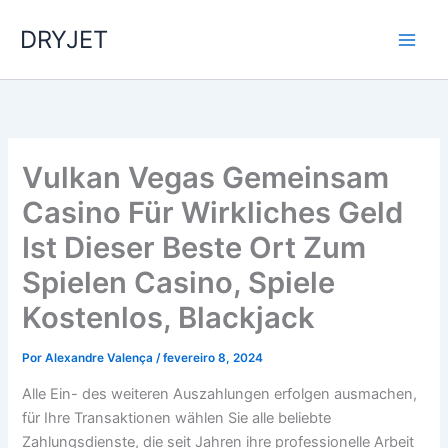
Ir
DRYJET
para
o
conteúdo
Vulkan Vegas Gemeinsam
Casino Für Wirkliches Geld
Ist Dieser Beste Ort Zum
Spielen Casino, Spiele
Kostenlos, Blackjack
Por
Alexandre Valença
/
fevereiro 8, 2024
Alle Ein- des weiteren Auszahlungen erfolgen ausmachen,
für Ihre Transaktionen wählen Sie alle beliebte
Zahlungsdienste, die seit Jahren ihre professionelle Arbeit