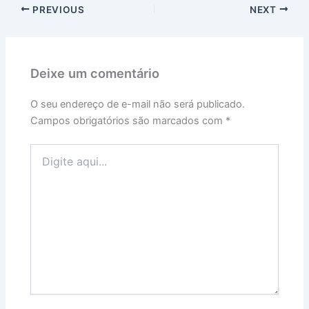
PREVIOUS
NEXT
Deixe um comentário
O seu endereço de e-mail não será publicado.
Campos obrigatórios são marcados com
*
Digite
aqui...