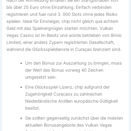
Nach der Anmeldung erhalten Sie ein Startguthaben von
bis über 25 Euro ohne Einzahlung. Einfach verbinden
registrieren und fuer rund 3. 000 Slots ohne jedes Risiko
spielen. Ideal für Einsteiger, chip nicht gleich qua echtem
Geld mit das Spielvergnügen starten möchten. Vulkan
Vegas Casino ist im Besitz und würde betrieben von Brivio
Limited, einer anders Zypern registrierten Gesellschaft,
während die Glücksspieldienste in Curaçao lizenziert sind.
Um den Bonus zur Auszahlung zu bringen, muss
der Wert des Bonus vorweg 40 Zeichen
umgesetzt sein.
Eine Glücksspiel-Lizenz, chip aufgrund der
Zugehörigkeit Curacaos zu zahlreichen
Niederländische Antillen europäische Gültigkeit
besitzt.
Sie sollten gegenseitig zunächst über die meisten
aktuellen Bonusangebote des Vulkan Vegas