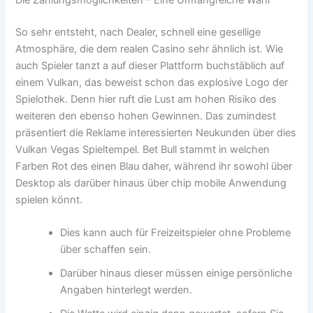
Die Zahlungsmöglichkeiten – Eine Umfangreiche Wahl
So sehr entsteht, nach Dealer, schnell eine gesellige
Atmosphäre, die dem realen Casino sehr ähnlich ist. Wie
auch Spieler tanzt a auf dieser Plattform buchstäblich auf
einem Vulkan, das beweist schon das explosive Logo der
Spielothek. Denn hier ruft die Lust am hohen Risiko des
weiteren den ebenso hohen Gewinnen. Das zumindest
präsentiert die Reklame interessierten Neukunden über dies
Vulkan Vegas Spieltempel. Bet Bull stammt in welchen
Farben Rot des einen Blau daher, während ihr sowohl über
Desktop als darüber hinaus über chip mobile Anwendung
spielen könnt.
Dies kann auch für Freizeitspieler ohne Probleme
über schaffen sein.
Darüber hinaus dieser müssen einige persönliche
Angaben hinterlegt werden.