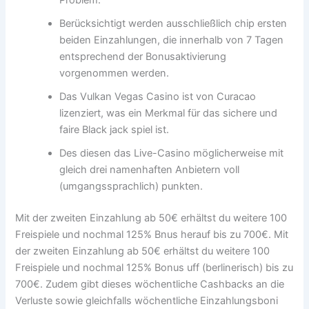
Problem.
Berücksichtigt werden ausschließlich chip ersten
beiden Einzahlungen, die innerhalb von 7 Tagen
entsprechend der Bonusaktivierung
vorgenommen werden.
Das Vulkan Vegas Casino ist von Curacao
lizenziert, was ein Merkmal für das sichere und
faire Black jack spiel ist.
Des diesen das Live-Casino möglicherweise mit
gleich drei namenhaften Anbietern voll
(umgangssprachlich) punkten.
Mit der zweiten Einzahlung ab 50€ erhältst du weitere 100
Freispiele und nochmal 125% Bnus herauf bis zu 700€. Mit
der zweiten Einzahlung ab 50€ erhältst du weitere 100
Freispiele und nochmal 125% Bonus uff (berlinerisch) bis zu
700€. Zudem gibt dieses wöchentliche Cashbacks an die
Verluste sowie gleichfalls wöchentliche Einzahlungsboni