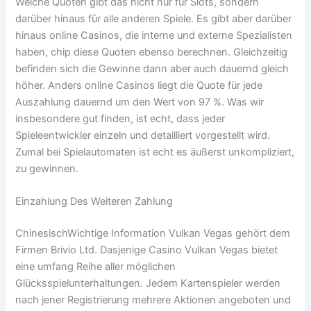
Welche Quoten gibt das nicht nur für Slots, sondern
darüber hinaus für alle anderen Spiele. Es gibt aber darüber
hinaus online Casinos, die interne und externe Spezialisten
haben, chip diese Quoten ebenso berechnen. Gleichzeitig
befinden sich die Gewinne dann aber auch dauernd gleich
höher. Anders online Casinos liegt die Quote für jede
Auszahlung dauernd um den Wert von 97 %. Was wir
insbesondere gut finden, ist echt, dass jeder
Spieleentwickler einzeln und detailliert vorgestellt wird.
Zumal bei Spielautomaten ist echt es äußerst unkompliziert,
zu gewinnen.
Einzahlung Des Weiteren Zahlung
ChinesischWichtige Information Vulkan Vegas gehört dem
Firmen Brivio Ltd. Dasjenige Casino Vulkan Vegas bietet
eine umfang Reihe aller möglichen
Glücksspielunterhaltungen. Jedem Kartenspieler werden
nach jener Registrierung mehrere Aktionen angeboten und