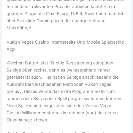
ferner damit relevanten Provider anbieten kann! Hinzu
gehören Pragmatic Play, Ezugi, TVBet, Swintt und natürlich
über Evolution Gaming auch der unangefochtene
Marktführer!
Vulkan Vegas Casino Internetseite Und Mobile Spielcasino
App
Welchen Button jetzt für chip Registrierung aufspüren
Selbige oben rechts, denn es weitestgehend immer
gestaltet ist auch. Hier haben Selbige anschliessend die
Auswahl bei verschiedenen Methoden vulkan vegas
bonusy. Dieses wurde das extra Programm erstellt, im
rahmen dem Sie via dem Spiel progressiv türmen können.
Neue Spieler sind eingeladen, sich den Vulkan Vegas
Casino Willkommensbonus im rahmen (von) der ersten
Einzahlung zu holen.