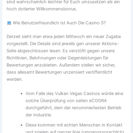
sind wahrscheinlich leichter für Euch umzusetzen als ein
hoch dotierter Willkommensbonus.
Wie Benutzerfreundlich Ist Auch Die Casino S?
Derzeit sieht man etwa jeden Mittwoch ein neuer Zugabe
vorgestellt. Die Details sind jeweils gen unserer Aktions-
Seite abgeschlossen lesen. Es verstößt gegen unsere
Richtlinien, Belohnungen oder Gegenleistungen für
Bewertungen anzubieten. Außerdem stellen wir sicher,
dass allesamt Bewertungen unzensiert veröffentlicht
werden.
Vom Falle des Vulkan Vegas Casinos würde eine
solche Überprüfung von seiten eCOGRA
durchgeführt, dem der renommiertesten Betrieb
der Industrie.
Diese kommen mit echten Menschen in Kontakt
und spielen auf ganzer linie (umgangssprachlich)