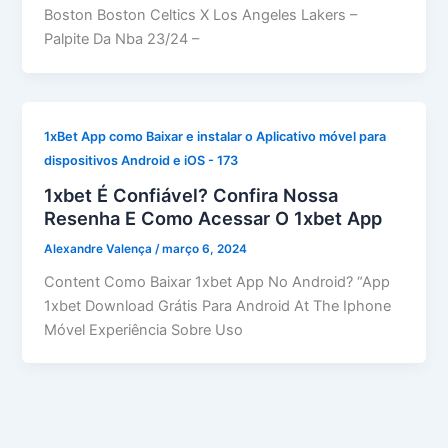
Boston Boston Celtics X Los Angeles Lakers –
Palpite Da Nba 23/24 –
1xBet App como Baixar e instalar o Aplicativo móvel para
dispositivos Android e iOS - 173
1xbet É Confiável? Confira Nossa
Resenha E Como Acessar O 1xbet App
Alexandre Valença
/
março 6, 2024
Content Como Baixar 1xbet App No Android? “App
1xbet Download Grátis Para Android At The Iphone
Móvel Experiência Sobre Uso